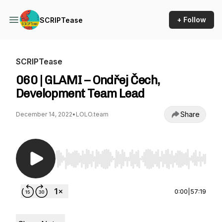
+ Follow
SCRIPTease
SCRIPTease
060 | GLAMI – Ondřej Čech,
Development Team Lead
Share
December 14, 2022
•
LOLO.team
Use Left/Right to seek, Home/End to jump to st
0:00
|
57:19