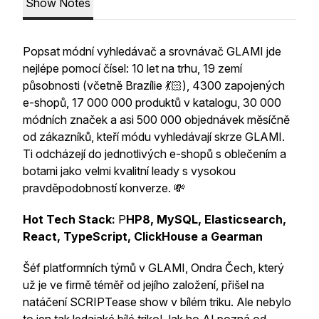
Show Notes
Popsat módní vyhledávač a srovnávač GLAMI jde
nejlépe pomocí čísel: 10 let na trhu, 19 zemí
působnosti
(včetně Brazílie 💃🏻), 4300 zapojených
e-shopů, 17 000 000 produktů v katalogu, 30 000
módních značek a asi 500 000 objednávek měsíčně
od zákazníků, kteří módu vyhledávají skrze GLAMI.
Ti odcházejí do jednotlivých e-shopů s oblečením a
botami jako velmi kvalitní leady s vysokou
pravděpodobností konverze. 💸
Hot Tech Stack:
P
HP8, MySQL, Elasticsearch,
React, TypeScript, ClickHouse a Gearman
Šéf platformních týmů v GLAMI, Ondra Čech, který
už je ve firmě téměř od jejího založení, přišel na
natáčení SCRIPTease show v bílém triku. Ale nebylo