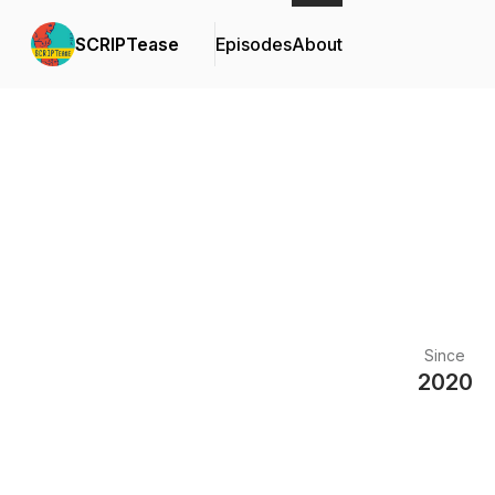
SCRIPTease
Episodes
About
Since
2020