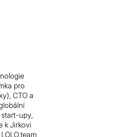
nologie
amka pro
ky), CTO a
globální
 start-upy,
e k Jirkovi
o LOLO.team