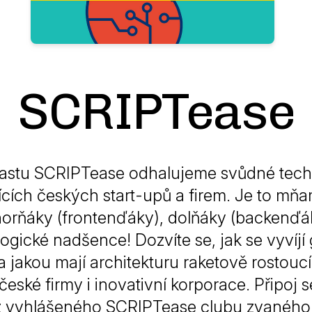
SCRIPTease
astu SCRIPTease odhalujeme svůdné tech
ících českých start-upů a firem. Je to mň
orňáky (frontenďáky), dolňáky (backenďá
ogické nadšence! Dozvíte se, jak se vyvíjí 
 jakou mají architekturu raketově rostoucí
eské firmy i inovativní korporace. Připoj s
z vyhlášeného SCRIPTease clubu zvanéh