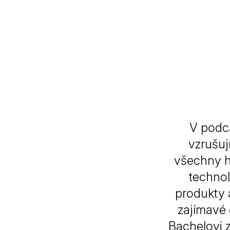
V podc
vzrušuj
všechny h
technol
produkty a
zajímavé č
Bachelovi 