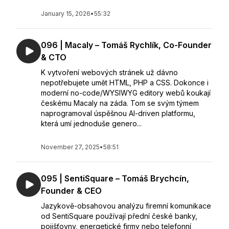
January 15, 2026
•
55:32
096 | Macaly – Tomáš Rychlík, Co-Founder
& CTO
K vytvoření webových stránek už dávno
nepotřebujete umět HTML, PHP a CSS. Dokonce i
moderní no-code/WYSIWYG editory webů koukají
českému Macaly na záda. Tom se svým týmem
naprogramoval úspěšnou AI-driven platformu,
která umí jednoduše genero...
November 27, 2025
•
58:51
095 | SentiSquare – Tomáš Brychcín,
Founder & CEO
Jazykově-obsahovou analýzu firemní komunikace
od SentiSquare používají přední české banky,
pojišťovny, energetické firmy nebo telefonní