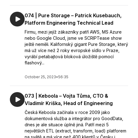
074 | Pure Storage – Patrick Kusebauch,
Platform Engineering Technical Lead
Firmu, mezi jejíž zákazníky patří AWS, MS Azure
nebo Google Cloud, jsme ve SCRIPTease show
ještě neměli. Kalifornský gigant Pure Storage, který
má už více než 2 roky evropské sídlo v Praze,
vyrábí petabajtová bloková úložiště pomocí
flashový...
October 25, 2023
•
56:35
073 | Keboola – Vojta Tůma, CTO &
Vladimír Kriška, Head of Engineering
Česká Keboola začínala v roce 2009 jako
dokumentová služba a integrátor pro GoodData,
dnes je ale situace úplně jiná. Patří mezi 5
největších ETL (extract, transform, load) platforem
na světě a má více než 400 klientů v Česku i