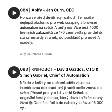
084 | Apify – Jan Čurn, CEO
Honza se před devíti lety rozhodl, že napíše
nejlepší platformu pro web scraping a browser
automation na světě. A teď ji má. Více než 4000
firemních zákazníků ze 170 zemí světa pravidelně
stahují miliardy stránek, od podkladů pro nové AI
modely...
July 04, 2024
•
1:05:46
083 | KNIHOBOT – David Gazdoš, CTO &
Simon Gabriel, Chief of Automation
Někdo z knížky po dočtení udělá vkusnou
interiérovou dekoraci, jiný ji radši pošle znovu do
světa. Přesně pro tyto lidi vznikl Knihobot,
originální český startup, který dává knížkám druhý
život 📚 Denně tu fotí a do nabídky zařazují 16 000
vý...