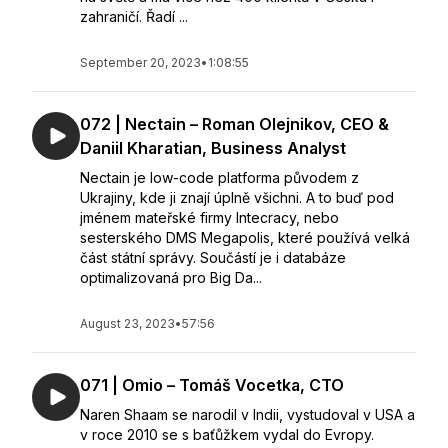
zahraničí. Řadí ...
September 20, 2023
•
1:08:55
072 | Nectain – Roman Olejnikov, CEO &
Daniil Kharatian, Business Analyst
Nectain je low-code platforma původem z
Ukrajiny, kde ji znají úplně všichni. A to buď pod
jménem mateřské firmy Intecracy, nebo
sesterského DMS Megapolis, které používá velká
část státní správy. Součástí je i databáze
optimalizovaná pro Big Da...
August 23, 2023
•
57:56
071 | Omio – Tomáš Vocetka, CTO
Naren Shaam se narodil v Indii, vystudoval v USA a
v roce 2010 se s baťůžkem vydal do Evropy.