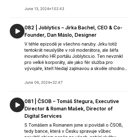
June 13, 2024
•
1:02:43
082 | Joblytics – Jirka Bachel, CEO & Co-
Founder, Dan Máslo, Designer
V téhle epizodě je všechno naruby. Jirku totiž
tentokrát neuslyšíte v roli moderátora, ale šéfa
inovativního HR portálu Joblytics.io. Ten nevznikl
pro velké korporáty, ale jako fér služba pro
vývojáře, kteří hledají zajímavou a skvěle ohodno...
June 06, 2024
•
32:47
081 | ČSOB – Tomáš Stegura, Executive
Director & Roman Mašek, Director of
Digital Services
S Tomášem a Romanem jsme si povídali o ČSOB,
tedy bance, která v Česku spravuje vůbec