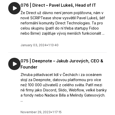
076 | Direct – Pavel Lukeš, Head of IT
Že Direct už dávno není jenom pojišťovna, nám v
nové SCRIPTease show vysvětlil Pavel Lukeš, šéf
neformální komunity Direct Technologies. Ta pro
celou skupinu (patří do ní třeba startupy Fidoo
nebo Birne) zajišťuje vývoj menších funkcionalit ...
January 03, 2024
•
1:13:40
075 | Deepnote – Jakub Jurových, CEO &
Founder
Zhruba pětadvacet lidí v Čechách i za oceánem
stojí za Deepnote, datovou platformou pro více
než 100 000 uživatelů z celého světa. Patří mezi
ně firmy jako Discord, Slido, Webflow, velké banky
a fondy nebo Nadace Billa a Melindy Gatesových.
...
November 29, 2023
•
1:17:15