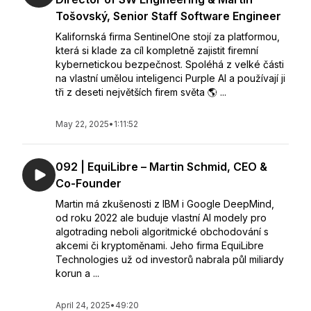
Tošovský, Senior Staff Software Engineer
Kalifornská firma SentinelOne stojí za platformou,
která si klade za cíl kompletně zajistit firemní
kybernetickou bezpečnost. Spoléhá z velké části
na vlastní umělou inteligenci Purple AI a používají ji
tři z deseti největších firem světa 🌎 ...
May 22, 2025
•
1:11:52
092 | EquiLibre – Martin Schmid, CEO &
Co-Founder
Martin má zkušenosti z IBM i Google DeepMind,
od roku 2022 ale buduje vlastní AI modely pro
algotrading neboli algoritmické obchodování s
akcemi či kryptoměnami. Jeho firma EquiLibre
Technologies už od investorů nabrala půl miliardy
korun a ...
April 24, 2025
•
49:20