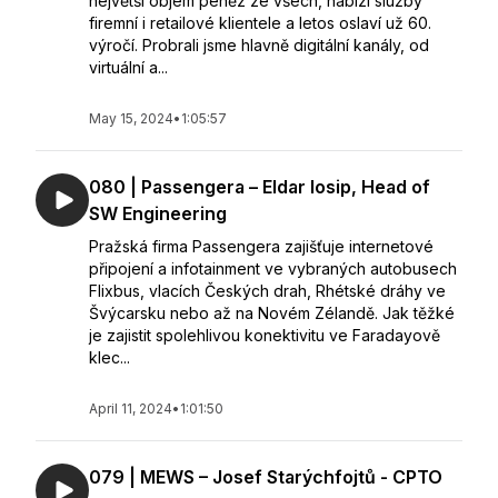
největší objem peněz ze všech, nabízí služby
firemní i retailové klientele a letos oslaví už 60.
výročí. Probrali jsme hlavně digitální kanály, od
virtuální a...
May 15, 2024
•
1:05:57
080 | Passengera – Eldar Iosip, Head of
SW Engineering
Pražská firma Passengera zajišťuje internetové
připojení a infotainment ve vybraných autobusech
Flixbus, vlacích Českých drah, Rhétské dráhy ve
Švýcarsku nebo až na Novém Zélandě. Jak těžké
je zajistit spolehlivou konektivitu ve Faradayově
klec...
April 11, 2024
•
1:01:50
079 | MEWS – Josef Starýchfojtů - CPTO