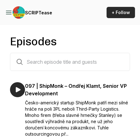
+ Follow
SCRIPTease
Episodes
97 episodes
097 | ShipMonk – Ondřej Klamt, Senior VP
Development
Česko-americký startup ShipMonk patří mezi silné
hráče na poli 3PL neboli Third-Party Logistics.
Mnoho firem (třeba slavné hrnečky Stanley) se
soustředí výhradně na produkt, ne už jeho
doručení koncovému zákazníkovi. Tuhle
outsourcingovou př...