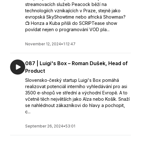
streamovacích služeb Peacock běží na
technologiích vznikajících v Praze, stejně jako
evropská SkyShowtime nebo africká Showmax?
📺 Honza a Kuba přišli do SCRIPTease show
povídat nejen o programování VOD pla...
November 12, 2024
•
1:12:47
087 | Luigi's Box – Roman Dušek, Head of
Product
Slovensko-český startup Luigi's Box pomáhá
realizovat potenciál interního vyhledávání pro asi
3500 e-shopů ve střední a východní Evropě. A to
včetně těch největších jako Alza nebo Košík. Snaží
se nahlédnout zákazníkovi do hlavy a pochopit,
c...
September 26, 2024
•
53:01