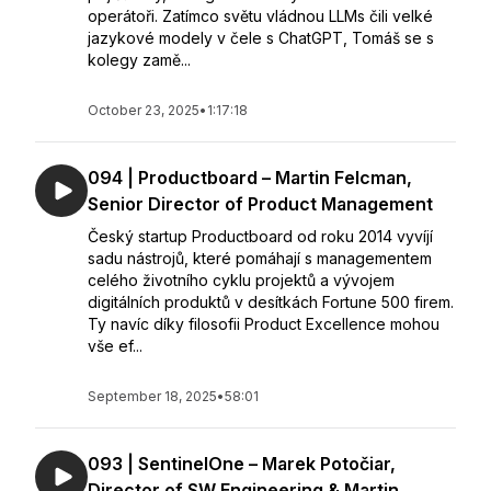
operátoři. Zatímco světu vládnou LLMs čili velké
jazykové modely v čele s ChatGPT, Tomáš se s
kolegy zamě...
October 23, 2025
•
1:17:18
094 | Productboard – Martin Felcman,
Senior Director of Product Management
Český startup Productboard od roku 2014 vyvíjí
sadu nástrojů, které pomáhají s managementem
celého životního cyklu projektů a vývojem
digitálních produktů v desítkách Fortune 500 firem.
Ty navíc díky filosofii Product Excellence mohou
vše ef...
September 18, 2025
•
58:01
093 | SentinelOne – Marek Potočiar,
Director of SW Engineering & Martin