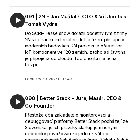
091 | 2N – Jan Maštalíř, CTO & Vít Jouda a
Tomáš Vydra
Do SCRIPTease show dorazil početný tým z firmy
2N s netradičním tématem: IoT a řízení přístupu v
moderních budovách. 2N provozuje přes milion
IoT komponent ve 120 zemích, z toho asi čtvrtina
je připojená do cloudu. Top prioritu má téma
bezpe...
February 20, 2025
•
1:12:43
090 | Better Stack – Juraj Masár, CEO &
Co-Founder
Přestože oba zakladatelé monitorovací a
debuggovací platformy Better Stack pocházejí ze
Slovenska, jejich pražský startup je mnohými
odborníky považován za jednu z vůbec
nejperspektivnějších českých firem. Získali už dvě