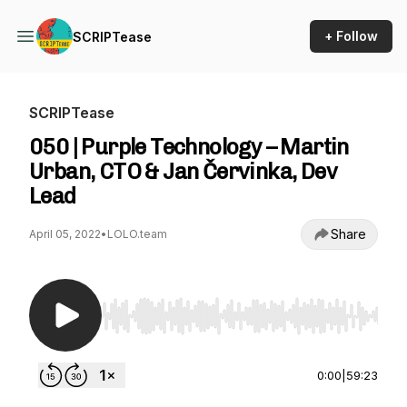
+ Follow
SCRIPTease
SCRIPTease
050 | Purple Technology – Martin
Urban, CTO & Jan Červinka, Dev
Lead
Share
April 05, 2022
•
LOLO.team
Use Left/Right to seek, Home/End to jump to st
0:00
|
59:23