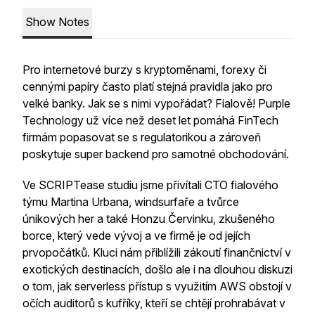
Show Notes
Pro internetové burzy s kryptoměnami, forexy či
cennými papíry často platí stejná pravidla jako pro
velké banky. Jak se s nimi vypořádat? Fialově! Purple
Technology už více než deset let pomáhá FinTech
firmám popasovat se s regulatorikou a zároveň
poskytuje super backend pro samotné obchodování.
Ve SCRIPTease studiu jsme přivítali CTO fialového
týmu Martina Urbana, windsurfaře a tvůrce
únikových her a také Honzu Červinku, zkušeného
borce, který vede vývoj a ve firmě je od jejích
prvopočátků. Kluci nám přiblížili zákoutí finančnictví v
exotických destinacích, došlo ale i na dlouhou diskuzi
o tom, jak serverless přístup s využitím AWS obstojí v
očích auditorů s kufříky, kteří se chtějí prohrabávat v