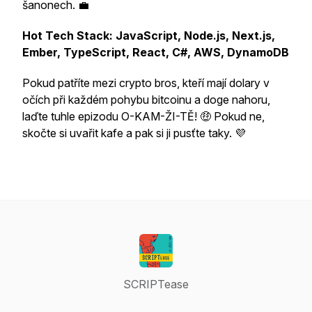
šanonech. 💼
Hot Tech Stack: JavaScript, Node.js, Next.js,
Ember, TypeScript, React, C#, AWS, DynamoDB
Pokud patříte mezi crypto bros, kteří mají dolary v
očích při každém pohybu bitcoinu a doge nahoru,
laďte tuhle epizodu O-KAM-ŽI-TĚ! 🤑 Pokud ne,
skočte si uvařit kafe a pak si ji pusťte taky. 💜
SCRIPTease