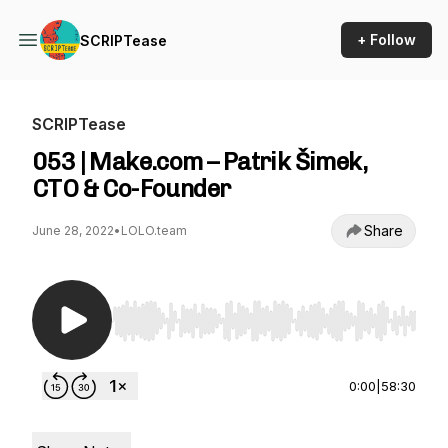
+ Follow
SCRIPTease
SCRIPTease
053 | Make.com – Patrik Šimek,
CTO & Co-Founder
Share
June 28, 2022
•
LOLO.team
Use Left/Right to seek, Home/End to jump to st
0:00
|
58:30