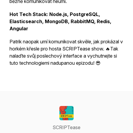
běžně komunikovat neumí.
Hot Tech Stack: Node.js, PostgreSQL,
Elasticsearch, MongoDB, RabbitMQ, Redis,
Angular
Patrik naopak umí komunikovat skvěle, jak prokázal v
horkém křesle pro hosta SCRIPTease show. 🔥Tak
nalaďte svůj poslechový interface a vychutnejte si
tuto technologiemi nadupanou epizodu! 😎
SCRIPTease