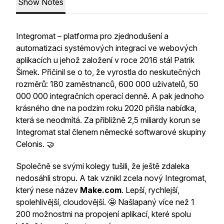
Show Notes
Integromat – platforma pro zjednodušení a
automatizaci systémových integrací ve webových
aplikacích u jehož založení v roce 2016 stál Patrik
Šimek. Přičinil se o to, že vyrostla do neskutečných
rozměrů: 180 zaměstnanců, 600 000 uživatelů, 50
000 000 integračních operací denně. A pak jednoho
krásného dne na podzim roku 2020 přišla nabídka,
která se neodmítá. Za přibližně 2,5 miliardy korun se
Integromat stal členem německé softwarové skupiny
Celonis. 🤝
Společně se svými kolegy tušili, že ještě zdaleka
nedosáhli stropu. A tak vznikl zcela nový Integromat,
který nese název
Make.com
. Lepší, rychlejší,
spolehlivější, cloudovější. 🤩 Našlapaný více než 1
200 možnostmi na propojení aplikací, které spolu