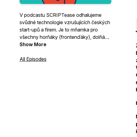
V podcastu SCRIPTease odhalujeme
svůdné technologie vzrušujících českých
start-upů a firem. Je to mňamka pro
všechny horňáky (frontenďáky), dolňáky
(backenďáky), CTO a technologické
Show More
nadšence! Dozvíte se, jak se vyvíjí
globální produkty a jakou mají architekturu
All Episodes
raketově rostoucí start-upy, zajímavé
české firmy i inovativní korporace. Připoj
se k Jirkovi Bachelovi z vyhlášeného
SCRIPTease clubu zvaného LOLO.team
a jeho hostům do předního českého
podcastu o technologiích a SW
developmentu.