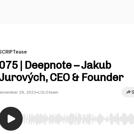
SCRIPTease
075 | Deepnote – Jakub
Jurových, CEO & Founder
S
November 29, 2023
•
LOLO.team
Use Left/Right to seek, Home/End to jump to start o