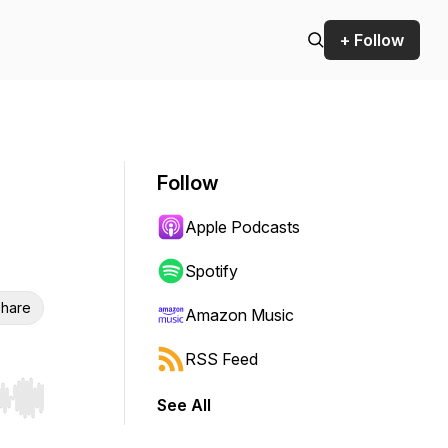
+ Follow
Follow
Apple Podcasts
Spotify
hare
Amazon Music
RSS Feed
See All
r end. Hold shift to jump forward or backward.