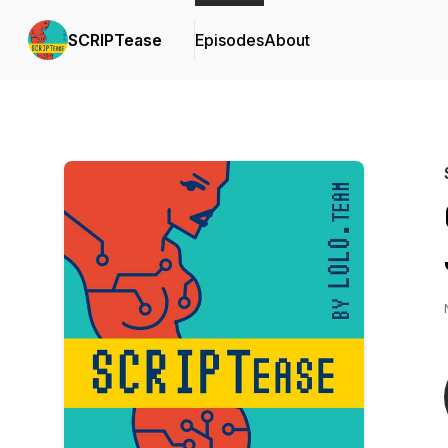
SCRIPTease
Episodes
About