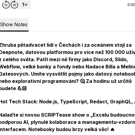
0:0
Show Notes
Zhruba pětadvacet lidí v Čechách i za oceánem stojí za
Deepnote, datovou platformou pro více než 100 000 uži
z celého světa. Patří mezi ně firmy jako Discord, Slido,
Webflow, velké banky a fondy nebo Nadace Billa a Melin
Gatesových. Umíte vysvětlit pojmy jako datový noteboo
nebo explorativní programování? 🤔 Za hodinu už určitě
budete 💪🏻
Hot Tech Stack: Node.js, TypeScript, Redact, GraphQL
Nalaďte si novou SCRIPTease show o „Excelu budoucnos
podporou AI, plynulé kolaborace a managementu-vzdor
interfacem. Notebooky budou brzy velká věc! 🔥