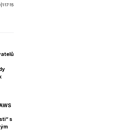
0
|
1:17:15
vatelů
dy
k
, AWS
ti“ s
ným