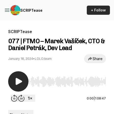
+ Follow
SCRIPTease
SCRIPTease
077 | FTMO – Marek Vašíček, CTO &
Daniel Petrák, Dev Lead
Share
January 18, 2024
•
LOLO.team
Use Left/Right to seek, Home/End to jump to st
0:00
|
1:08:47