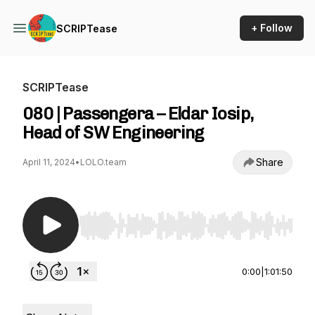
+ Follow
SCRIPTease
SCRIPTease
080 | Passengera – Eldar Iosip,
Head of SW Engineering
Share
April 11, 2024
•
LOLO.team
Use Left/Right to seek, Home/End to jump to st
0:00
|
1:01:50