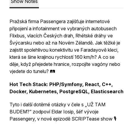
Show Notes
Pražská firma Passengera zajišťuje internetové
připojení a infotainment ve vybraných autobusech
Flixbus, vlacích Českých drah, Rhétské dráhy ve
Švýcarsku nebo až na Novém Zélandě. Jak těžké je
zajistit spolehlivou konektivitu ve Faradayově kleci,
která se šine krajinou rychlostí 160 km/h? A co se
děje, když přejedete hranice, rozpojíte vagóny nebo
vjedete do tunelu? 🛤
Hot Tech Stack: PHP/Symfony, React, C++,
Docker, Kubernetes, PostgreSQL, Elasticsearch
Tyto i další dotěrné otázky v čele s „UŽ TAM
BUDEM?“ zodpoví Eldar Iosip, šéf vývoje
Passengery, v nové epizodě SCRIPTease show 🎙