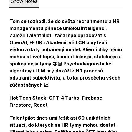
Show Notes
Tom se rozhodl, že do světa recruitmentu a HR
managementu přinese umělou inteligenci.
Založil Talentpilot, začal spolupracovat s
OpenAI, FF UK i Akademií věd ČR a vytvořil
vědou a daty poháněný model. Klienti díky němu
mohou stavět lepší, kompatibilnější, stabilnější a
spokojenější týmy 🤝🏻 Psychodiagnostické
algoritmy i LLM prý dokáží z HR procesů
odstranit subjektivitu, a to ku prospěchu všech
zúčastněných 📈
Hot Tech Stack: GPT-4 Turbo, Firebase,
Firestore, React
Talentpilot dnes umí řešit asi 60 unikátních
situací, do kterých se HR týmy mohou dostat.