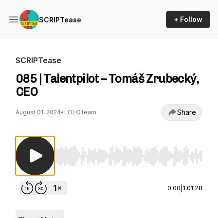
+ Follow
SCRIPTease
SCRIPTease
085 | Talentpilot – Tomáš Zrubecký,
CEO
Share
August 01, 2024
•
LOLO.team
Use Left/Right to seek, Home/End to jump to st
0:00
|
1:01:28