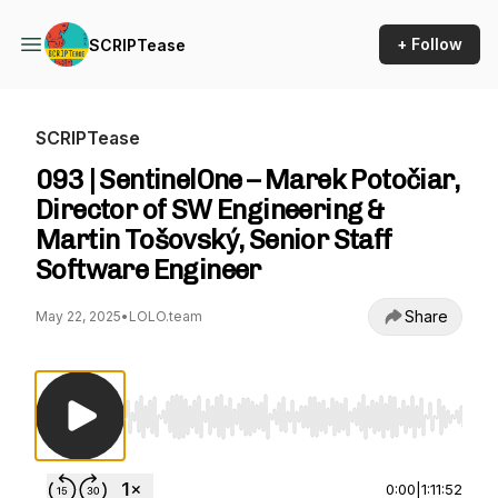
+ Follow
SCRIPTease
SCRIPTease
093 | SentinelOne – Marek Potočiar,
Director of SW Engineering &
Martin Tošovský, Senior Staff
Software Engineer
Share
May 22, 2025
•
LOLO.team
Use Left/Right to seek, Home/End to jump to st
0:00
|
1:11:52