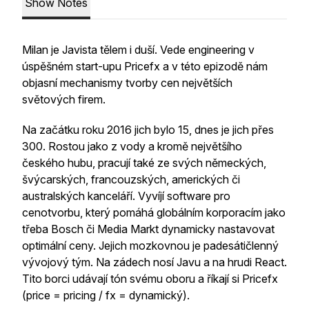
Show Notes
Milan je Javista tělem i duší. Vede engineering v
úspěšném start-upu Pricefx a v této epizodě nám
objasní mechanismy tvorby cen největších
světových firem.
Na začátku roku 2016 jich bylo 15, dnes je jich přes
300. Rostou jako z vody a kromě největšího
českého hubu, pracují také ze svých německých,
švýcarských, francouzských, amerických či
australských kanceláří. Vyvíjí software pro
cenotvorbu, který pomáhá globálním korporacím jako
třeba Bosch či Media Markt dynamicky nastavovat
optimální ceny. Jejich mozkovnou je padesátičlenný
vývojový tým. Na zádech nosí Javu a na hrudi React.
Tito borci udávají tón svému oboru a říkají si Pricefx
(price = pricing / fx = dynamický).