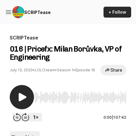
+ Follow
SCRIPTease
SCRIPTease
016 | Pricefx: Milan Borůvka, VP of
Engineering
Share
July 13, 2020
•
LOLO.team
•
Season 1
•
Episode 16
Use Left/Right to seek, Home/End to jump to st
0:00
|
1:07:42